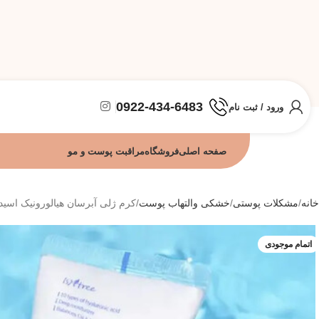
0922-434-6483
ورود / ثبت نام
صفحه اصلی
فروشگاه
مراقبت پوست و مو
خانه
مشکلات پوستی
خشکی والتهاب پوست
کرم ژلی آبرسان هیالورونیک اسید ایزنتر
اتمام موجودی