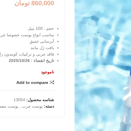
860,000
تومان
حجم : 100 میل
مناسب انواع پوست خصوصا چر
آبرسانی عمیق
بافت ژل مانند
فاقد چربی و ترکیبات کومدون زا
تاریخ انقضاء : 2025/10/26
ناموجود
Add to compare
شناسه محصول:
13054
دسته:
پوست چرب
,
پوست معم