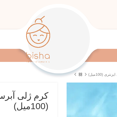
ی (100میل)
کرم ژلی آبرسا
(100میل)