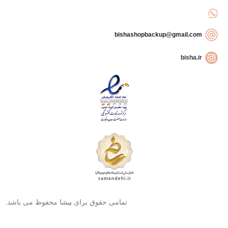
bishashopbackup@gmail.com
bisha.ir
تمامی حقوق برای
ب
یشا محفوظ می باشد.