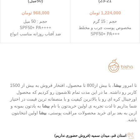
21-23)
(50میل)
1,224,000
تومان
968,000
تومان
حجم : 15 گرم
حجم : 50 میل
مخصوص پوست چرب و مختلط
++++SPF50+ PA
+++SPF50+ PA
ضد آفتاب روزانه مناسب انواع
رنگ 23 (Natural Beige - بژ طبیعی)
پوست
رنگ 21 (Light Beige - بژ روشن)
دارای خاصیت تسکین دهندگی
محافظت بالا در برابر آفتاب
خفیف
قابل حمل
تاریخ انقضاء : 2026/07/05
بهترین گزینه برای تمدید ضد آفتاب
تا امروز
بیشا
، با بیش از800 تا محصول، افتخار فروش به بیش از 1500
کاربر رو داشته. ما در این مدت تمام تلاشمون رو کردیم که محصول
اورجینال کره ای رو با بالاترین کیفیت و با منصفانه ترین قیمت در اختیار
شما بذاریم تا لذت تجربه ی اولین خریدتون با نام
بیشا
به یادتون بمونه و
ازین به بعد برای خرید محصولات مراقبت پوستی،
بیشا
اولین انتخابتون
باشه.
استان قم، میدان سمیه (فروش حضوری نداریم)