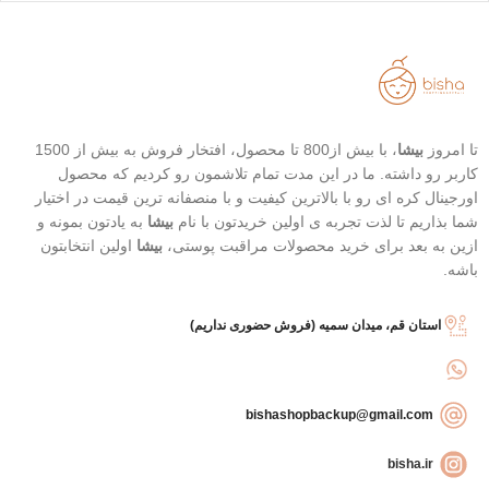
رایحه‌های دل‌نشین
آبکشی)
تغذیه، ترمیم و آبرسانی عمیق
حاوی روغن آرگان،پروتئین و کراتین
هیدرولیز شده
انقضا : 2026/03/28
تا امروز
بیشا
، با بیش از800 تا محصول، افتخار فروش به بیش از 1500
کاربر رو داشته. ما در این مدت تمام تلاشمون رو کردیم که محصول
اورجینال کره ای رو با بالاترین کیفیت و با منصفانه ترین قیمت در اختیار
شما بذاریم تا لذت تجربه ی اولین خریدتون با نام
بیشا
به یادتون بمونه و
ازین به بعد برای خرید محصولات مراقبت پوستی،
بیشا
اولین انتخابتون
باشه.
استان قم، میدان سمیه (فروش حضوری نداریم)
bishashopbackup@gmail.com
bisha.ir