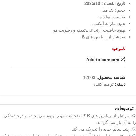
تاریخ انقضاء : 2025/10
حجم : 15 میل
مناسب انواع مو
بدون نیاز به آبکشی
بهبود خاصیت ارتجاعی،تغذیه و رطوبت مو
سرشار از ویتامین های B
ناموجود
Add to compare
شناسه محصول:
17003
دسته:
ترمیم کننده
توضیحات
💠 سرشار از ویتامین های B که ضخامت مو را بهبود می بخشد و درخشندگی
را به آن باز می گرداند.
💠 رشد سالم جدید را تحریک می کند
💠 هم افزایی از اسیدهای آمینه سولفوره، جینکو بیلوباو عصاره ویبرنوم تبادلات