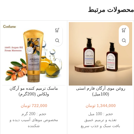
محصولات مرتبط
روغن موی آرگان فارم استی
ماسک ترمیم کننده مو آرگان
(100میل)
ولکاس (200گرم)
1,344,000
تومان
722,000
تومان
حجم : 100 میل
حجم : 200 گرم
تغذیه و ترمیم عمیق
مخصوص موهای آسیب دیده و
بافت سبک و جذب سریع
شکننده
محافظت در برابر آسیب‌های محیط
ماسک موی داخل حمام (نیازمند