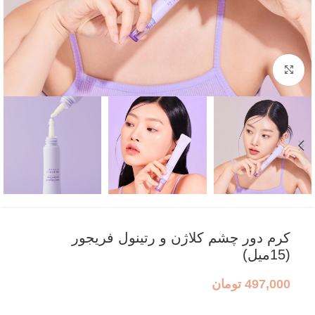
بزرگنمایی تصویر
کرم دور چشم کلاژن و رتینول فریجور
(15میل)
497,000
تومان