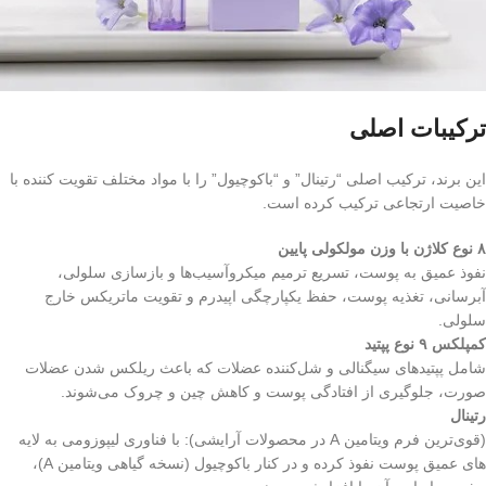
ترکیبات اصلی
این برند، ترکیب اصلی “رتینال” و “باکوچیول” را با مواد مختلف تقویت‌ کننده با
خاصیت ارتجاعی ترکیب کرده است.
۸ نوع کلاژن با وزن مولکولی پایین
نفوذ عمیق به پوست، تسریع ترمیم میکروآسیب‌ها و بازسازی سلولی،
آبرسانی، تغذیه پوست، حفظ یکپارچگی اپیدرم و تقویت ماتریکس خارج
سلولی.
کمپلکس ۹ نوع پپتید
شامل پپتیدهای سیگنالی و شل‌کننده عضلات که باعث ریلکس شدن عضلات
صورت، جلوگیری از افتادگی پوست و کاهش چین‌ و چروک می‌شوند.
رتینال
(قوی‌ترین فرم ویتامین A در محصولات آرایشی): با فناوری لیپوزومی به لایه‌
های عمیق پوست نفوذ کرده و در کنار باکوچیول (نسخه گیاهی ویتامین A)،