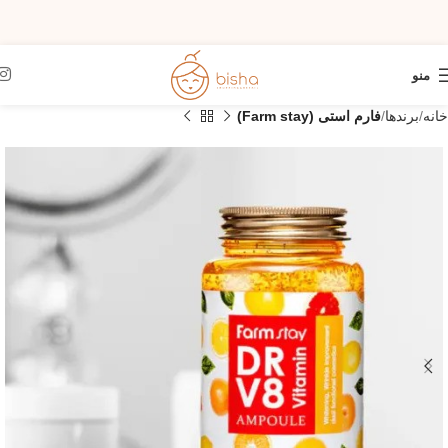
منو
خانه
برندها
فارم استی (Farm stay)