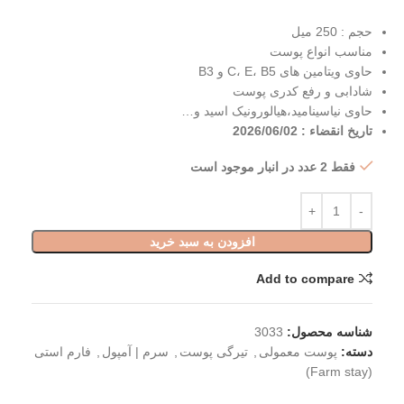
حجم : 250 میل
مناسب انواع پوست
حاوی ویتامین های C، E، B5 و B3
شادابی و رفع کدری پوست
حاوی نیاسینامید،هیالورونیک اسید و…
تاریخ انقضاء : 2026/06/02
فقط 2 عدد در انبار موجود است
افزودن به سبد خرید
Add to compare
شناسه محصول:
3033
دسته:
پوست معمولی
,
تیرگی پوست
,
سرم | آمپول
,
فارم استی
(Farm stay)