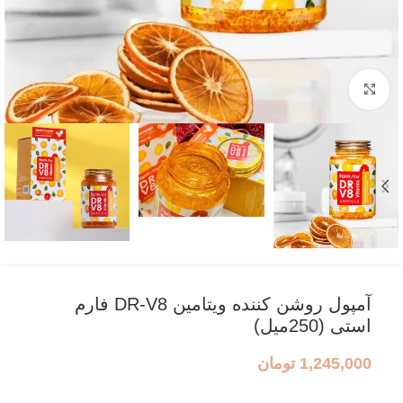
بزرگنمایی تصویر
آمپول روشن کننده ویتامین DR-V8 فارم
استی (250میل)
1,245,000
تومان