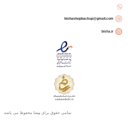
bishashopbackup@gmail.com
bisha.ir
تمامی حقوق برای
ب
یشا محفوظ می باشد.