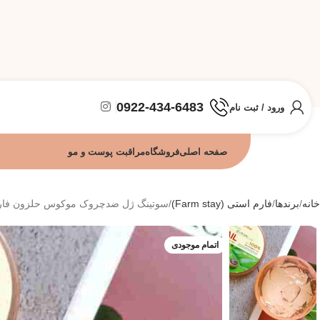
0922-434-6483
ورود / ثبت نام
صفحه اصلی
فروشگاه
مراقبت پوست و مو
خانه
برندها
فارم استی (Farm stay)
سوتینگ ژل ضدچروک موکوس حلزون فارم استی
اتمام موجودی