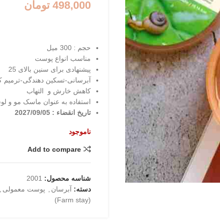
498,000
تومان
حجم : 300 میل
مناسب انواع پوست
پیشنهادی برای سنین بالای 25
آبرسانی-تسکین دهندگی-ترمیم ک
کاهش خارش و التهاب
استفاده به عنوان ماسک مو و لو
تاریخ انقضاء : 2027/09/05
ناموجود
Add to compare
شناسه محصول:
2001
دسته:
آبرسان
,
پوست معمولی
,
(Farm stay)