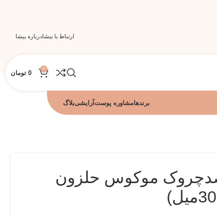
ارتباط با بیشا
درباره بیشا
0
0
تومان
برندها
مشاوره پوست
آرایشی
بلاگ
ضدچروک موکوس حلزون