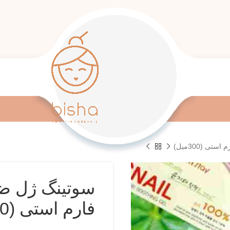
 (300میل)
سوتینگ ژل 
فارم استی (300میل)