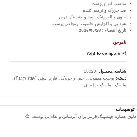
مناسب انواع پوست
ضد چروک و ترمیم کننده
حاوی هیالورونیک اسید و جنسینگ قرمز
شادابی و افزایش خاصیت ارتجاعی پوست
تاریخ انقضاء : 2026/05/23
ناموجود
Add to compare
شناسه محصول:
10028
دسته:
پوست معمولی
,
چین و چروک
,
فارم استی (Farm stay)
,
ماسک | ماسک ورقه ای
توضیحات
حاوی عصاره جینسینگ قرمز برای آبرسانی و شادابی پوست 😍