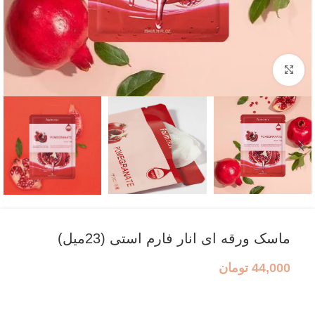
بزرگنمایی تصویر
ماسک ورقه ای انار فارم استی (23میل)
44,000
تومان