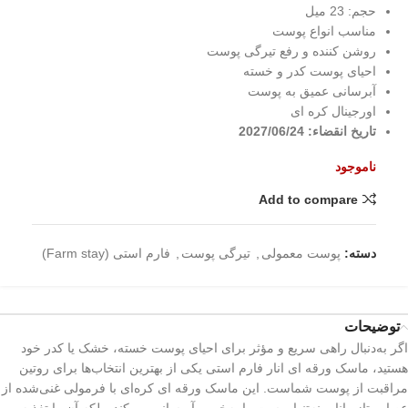
حجم: 23 میل
مناسب انواع پوست
روشن کننده و رفع تیرگی پوست
احیای پوست کدر و خسته
آبرسانی عمیق به پوست
اورجینال کره ای
تاریخ انقضاء: 2027/06/24
ناموجود
Add to compare
دسته:
پوست معمولی
,
تیرگی پوست
,
فارم استی (Farm stay)
توضیحات
اگر به‌دنبال راهی سریع و مؤثر برای احیای پوست خسته، خشک یا کدر خود
هستید، ماسک ورقه ای انار فارم استی یکی از بهترین انتخاب‌ها برای روتین
مراقبت از پوست شماست. این ماسک ورقه ای کره‌ای با فرمولی غنی‌شده از