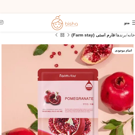
منو
خانه
برندها
فارم استی (Farm stay)
اتمام موجودی