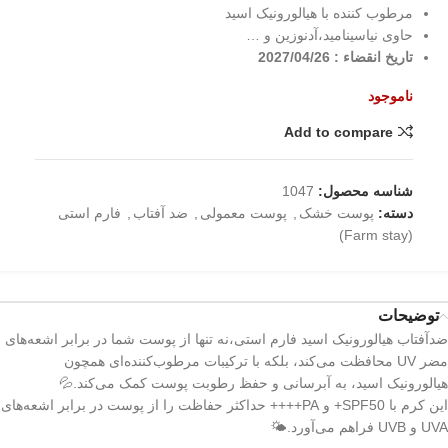
مرطوب کننده با هیالورونیک اسید
حاوی نیاسینامید،آدنوزین و …
تاریخ انقضاء : 2027/04/26
ناموجود
Add to compare
شناسه محصول:
1047
دسته:
پوست خشک
,
پوست معمولی
,
ضد آفتاب
,
فارم استی
(Farm stay)
توضیحات
ضدآفتاب هیالورونیک اسید فارم استی،نه تنها از پوست شما در برابر اشعه‌های
مضر UV محافظت می‌کند، بلکه با ترکیبات مرطوب‌کننده‌ای همچون
هیالورونیک اسید، به آبرسانی و حفظ رطوبت پوست کمک می‌کند.💦
این کرم با SPF50+ و PA++++ حداکثر حفاظت را از پوست در برابر اشعه‌های
UVA و UVB فراهم می‌آورد.🌤