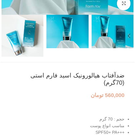
بزرگنمایی تصویر
ضدآفتاب هیالورونیک اسید فارم استی
(70گرم)
560,000
تومان
حجم : 70 گرم
مناسب انواع پوست
+++SPF50+ PA