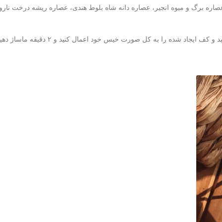
 عصاره برگ و میوه انجیر، عصاره دانه شاه بلوط هندی، عصاره ریشه درخت نا
کل صورت خیس خود اعمال کنید و ۲ دقیقه ماساژ دهید سپس با آب ولرم بشویید.