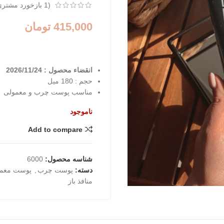
(
1
بازخورد مشتری
415,000
تومان
انقضاء محصول : 2026/11/24
حجم : 180 میل
مناسب پوست چرب و معمولی
ناموجود
Add to compare
شناسه محصول:
6000
دسته:
پوست چرب
,
پوست معم
منافذ باز