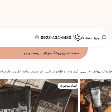
0922-434-6483
ورود / ثبت نام
صفحه اصلی
فروشگاه
مراقبت پوست و مو
خانه
برندها
فارم استی (Farm stay)
فوم پاکسازی عمیق منافذ حلزون فارم استی (0
اتمام موجودی