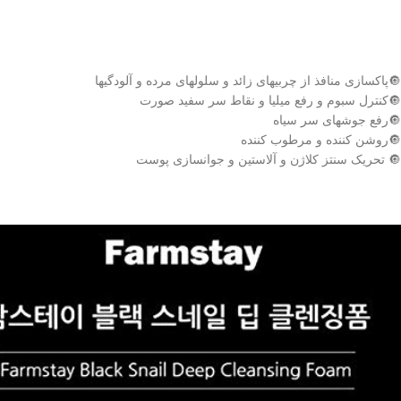
🔘پاکسازی منافذ از چربیهای زائد و سلولهای مرده و آلودگیها
🔘کنترل سبوم و رفع میلیا و نقاط سر سفید صورت
🔘رفع جوشهای سر سیاه
🔘روشن کننده و مرطوب کننده
🔘 تحریک سنتز کلاژن و آلاستین و جوانسازی پوست