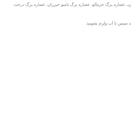
رون، عصاره برگ خرمالو، عصاره برگ بامبو خیزران، عصاره برگ درخت