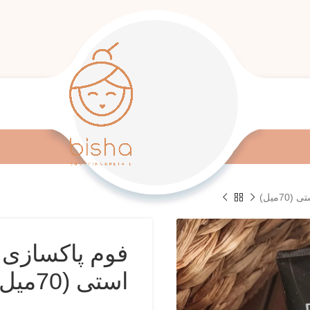
7میل)
فوم پاکسازی 
استی (70میل)