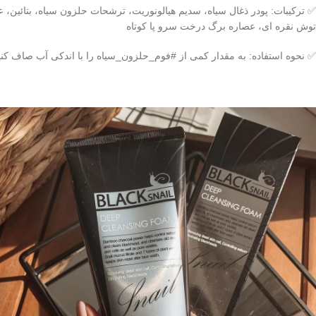
✅ ترکیبات: پودر ذغال سیاه، سدیم هیالونوریت، ترشحات حلزون سیاه، بتائین،
توش نقره ای، عصاره برگ درخت سرو پا کوتاه
✅ نحوه استفاده: به مقدار کمی از #فوم_حلزون_سیاه را با اندکی آب صاف کنید و کف ایجاد شده را به 