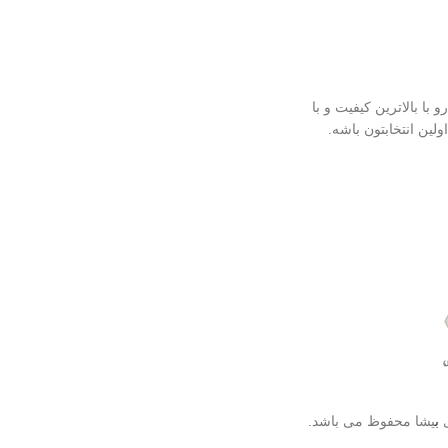
 کره ای رو با بالاترین کیفیت و با
ولین انتخابتون باشه.
ب
یشا محفوظ می باشد.