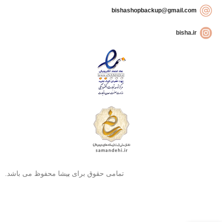
bishashopbackup@gmail.com
bisha.ir
تمامی حقوق برای
ب
یشا محفوظ می باشد.