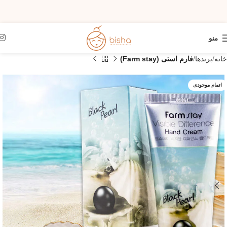
منو
خانه
برندها
فارم استی (Farm stay)
اتمام موجودی