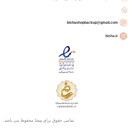
bishashopbackup@gmail.com
bisha.ir
تمامی حقوق برای
ب
یشا محفوظ می باشد.