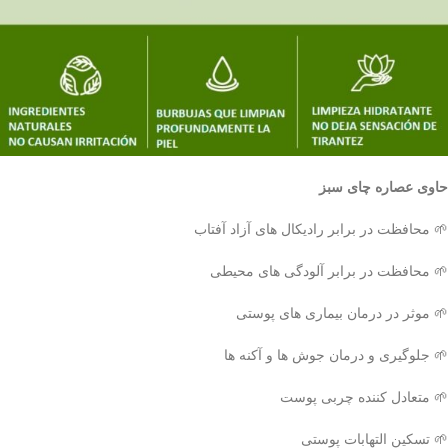
حاوی عصاره چای سبز
🌱 محافظت در برابر رادیکال های آزاد آفتاب
🌱 محافظت در برابر آلودگی های محیطی
🌱 موثر در درمان بیماری های پوستی
🌱 جلوگیری و درمان جوش ها و آکنه ها
🌱 متعادل کننده چربی پوست
🌱 تسکین التهابات پوستی