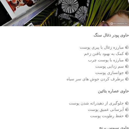
حاوی پودر ذغال سنگ
🪨 مبارزه زغال با پیری پوست
🪨 کمک به بهبود یافتن زخم
🪨 مبارزه با پوست چرب
🪨 سم زدایی پوست
🪨 جوانسازی پوست
🪨 برطرف کردن جوش های سر سیاه
حاوی عصاره بتائین
🪨 جلوگیری از دهیدراته شدن پوست
🪨 آبرسانی عمیق پوست
🪨 حفظ رطوبت پوست
حاوی سبوس برنج