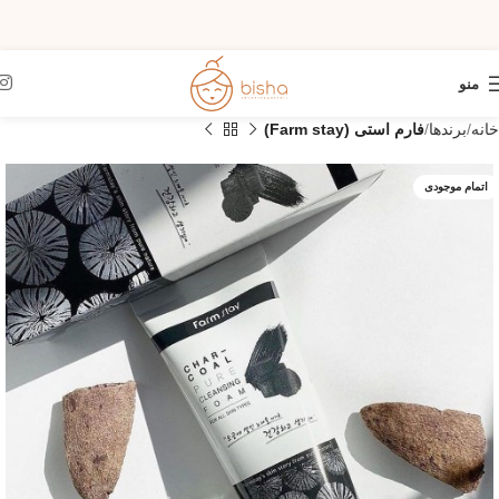
منو
خانه
برندها
فارم استی (Farm stay)
اتمام موجودی