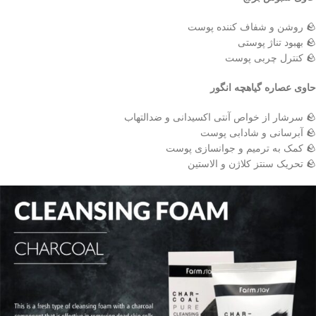
🪨 روشن و شفاف کننده پوست
🪨 بهبود تناژ پوستی
🪨 کنترل چربی پوست
حاوی عصاره گیاهچه انگور
🪨 سرشار از خواص آنتی اکسیدانی و ضدالتهاب
🪨 آبرسانی و شادابی پوست
🪨 کمک به ترمیم و جوانسازی پوست
🪨 تحریک سنتز کلاژن و الاستین