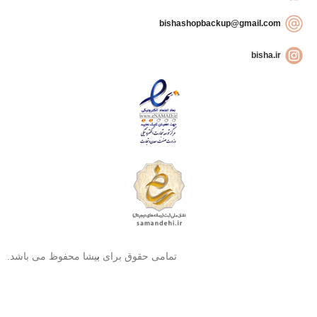
bishashopbackup@gmail.com
bisha.ir
تمامی حقوق برای
ب
یشا محفوظ می باشد.