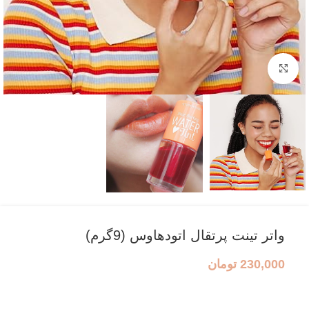
بزرگنمایی تصویر
واتر تینت پرتقال اتودهاوس (9گرم)
230,000
تومان