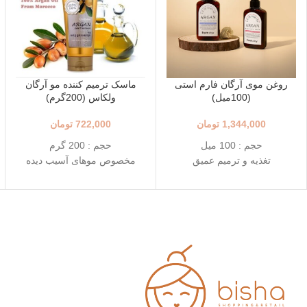
روغن موی آرگان فارم استی
ماسک ترمیم کننده مو آرگان
(100میل)
ولکاس (200گرم)
1,344,000
تومان
722,000
تومان
حجم : 100 میل
حجم : 200 گرم
تغذیه و ترمیم عمیق
مخصوص موهای آسیب دیده
بافت سبک و جذب سریع
و شکننده
محافظت در برابر آسیب‌های
ماسک موی داخل حمام
محیط
(نیازمند آبکشی)
رایحه‌های دل‌نشین
تغذیه، ترمیم و آبرسانی
عمیق
حاوی روغن آرگان،پروتئین و
کراتین هیدرولیز شده
انقضا : 2026/03/28