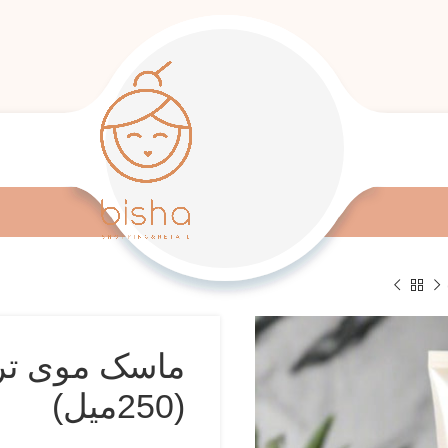
ماسک موی ترم
(250میل)