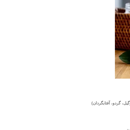
یل، گردو، آفتابگردان)
،