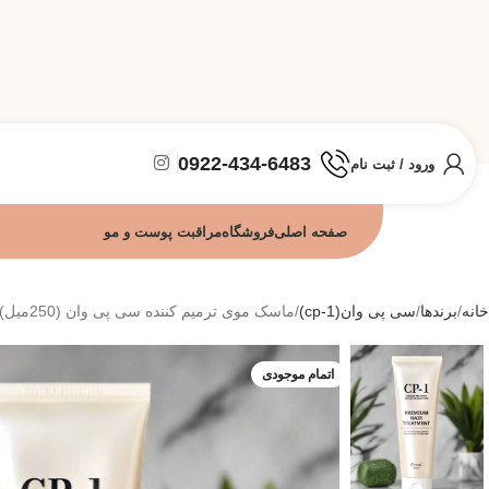
0922-434-6483
ورود / ثبت نام
صفحه اصلی
فروشگاه
مراقبت پوست و مو
خانه
برندها
سی پی وان(cp-1)
ماسک موی ترمیم کننده سی پی وان (250میل)
اتمام موجودی