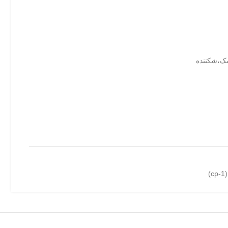
شک،شکننده
)