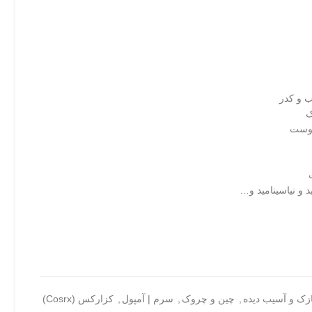
ب و کدر
ک
پوست
زک و آسیب دیده
,
چین و چروک
,
سرم | آمپول
,
کزارکس (Cosrx)