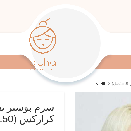
کزارکس (150میل)