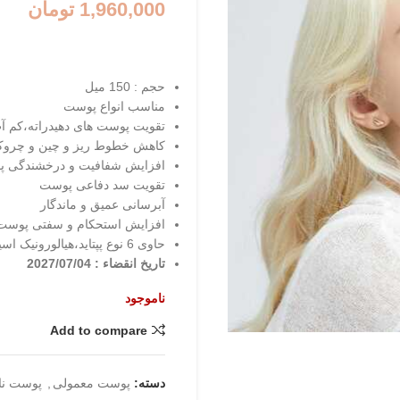
1,960,000
تومان
حجم : 150 میل
مناسب انواع پوست
تقویت پوست های دهیدراته،کم آ
کاهش خطوط ریز و چین و چرو
افزایش شفافیت و درخشندگی 
تقویت سد دفاعی پوست
آبرسانی عمیق و ماندگار
افزایش استحکام و سفتی پوست
حاوی 6 نوع پپتاید،هیالورونیک اسید و نیاسینامید و…
تاریخ انقضاء : 2027/07/04
ناموجود
Add to compare
دسته:
پوست معمولی
,
پوست نا