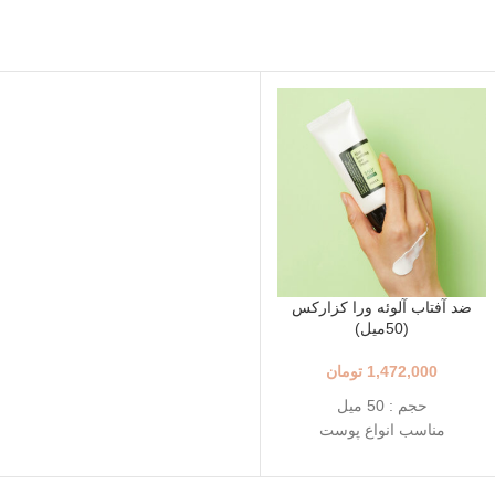
ضد آفتاب آلوئه ورا کزارکس
(50میل)
1,472,000
تومان
حجم : 50 میل
مناسب انواع پوست
+++SPF50+ PA
مرطوب کننده و تسکین دهنده