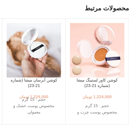
محصولات مرتبط
کوشن کاور لستینگ میشا
کوشن آبرسان میشا (شماره
(شماره 21-23)
21-23)
1,224,000
تومان
1,224,000
تومان
حجم : 15 گرم
حجم : 15 گرم
مخصوص پوست خشک و
مخصوص پوست چرب و
معمولی
مختلط
+++SPF50+ PA
+++SPF50+ PA
رنگ 23 (Natural Beige - بژ