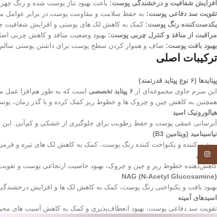
افزایش شفافیت و درخشندگی پوست:
باعث بهبود تناژ پوست شده و رنگ چهره 
تقویت سد دفاعی پوست:
به حفظ سلامت و مقاومت پوست در برابر عوامل مح
یکدست‌کننده رنگ پوست:
کمک به کاهش لک‌ های پوستی و افزایش شفافیت چ
مراقبت از منافذ و کنترل چربی پوست:
بهبود وضعیت منافذ و کاهش چربی اضاف
بهبود بافت پوست:
صاف و هموار کردن سطح پوست برای داشتن پوستی سالم 
ترکیبات اصلی
پپتایدها (۶ نوع پپتاید قدرتمند)
این سرم حاوی مجموعه‌ای از
۶ پپتاید تخصصی
است که به طور هم‌افزا عمل می‌ک
همچنین به کاهش چین و چروک‌ ها و خطوط ریز کمک کرده و با گذر زمان، پوست
هیالورونیک اسید
آبرسانی عمقی پوست و حفظ رطوبت برای جلوگیری از خشکی و کم‌آبی. این ت
نیاسینامید (ویتامین B3)
روشن‌ کننده و یکنواخت‌ کننده رنگ پوست، کمک به کاهش لک‌ های تیره و قر
Instagram
آدنوزین
کاهش‌دهنده خطوط ریز و چین و چروک، بهبود خاصیت ارتجاعی پوست و تقویت 
NAG (N-Acetyl Glucosamine)
بهبود بافت و یکنواختی رنگ پوست، کمک به کاهش لک‌ ها و افزایش درخشندگ
اسیدهای آمینه
تقویت سد دفاعی پوست، بهبود انعطاف‌پذیری و کمک به کاهش آسیب‌ های محی