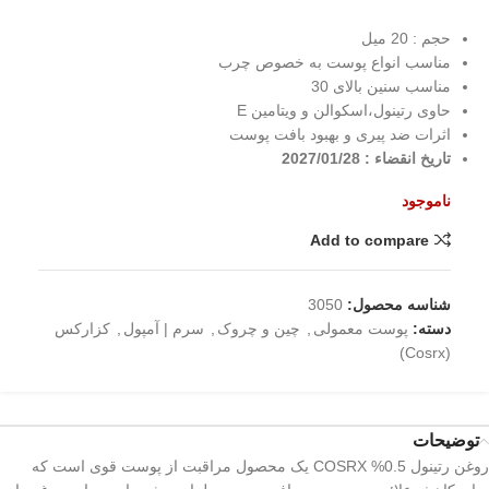
حجم : 20 میل
مناسب انواع پوست به خصوص چرب
مناسب سنین بالای 30
حاوی رتینول،اسکوالن و ویتامین E
اثرات ضد پیری و بهبود بافت پوست
تاریخ انقضاء : 2027/01/28
ناموجود
Add to compare
شناسه محصول:
3050
دسته:
پوست معمولی
,
چین و چروک
,
سرم | آمپول
,
کزارکس
(Cosrx)
توضیحات
روغن رتینول 0.5% COSRX یک محصول مراقبت از پوست قوی است که