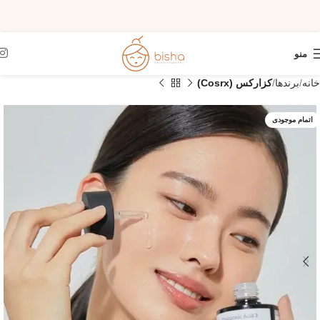
منو
خانه
برندها
کزارکس (Cosrx)
اتمام موجودی