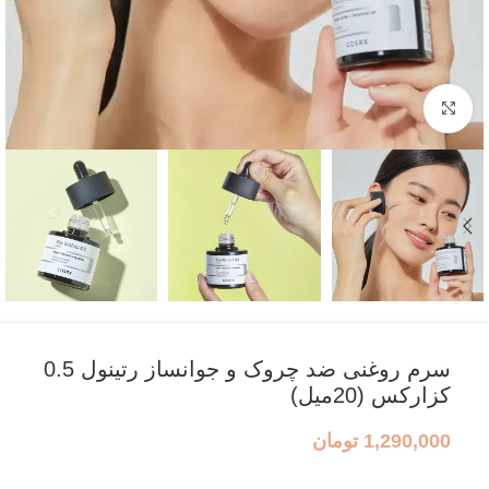
بزرگنمایی تصویر
سرم روغنی ضد چروک و جوانساز رتینول 0.5
کزارکس (20میل)
1,290,000
تومان