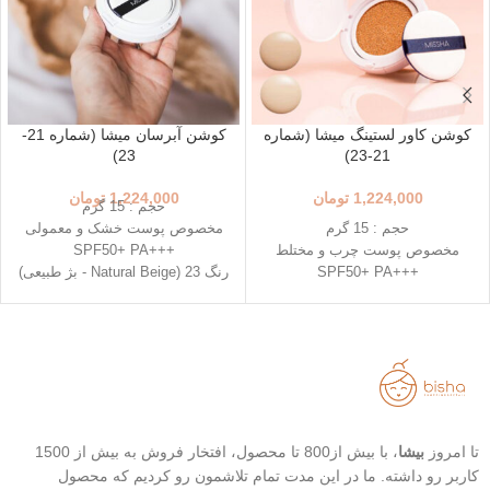
کوشن کاور لستینگ میشا (شماره
کوشن آبرسان میشا (شماره 21-
23)
21-23)
1,224,000
تومان
1,224,000
تومان
حجم : 15 گرم
حجم : 15 گرم
مخصوص پوست خشک و معمولی
مخصوص پوست چرب و مختلط
+++SPF50+ PA
+++SPF50+ PA
رنگ 23 (Natural Beige - بژ طبیعی)
رنگ 23 (Natural Beige - بژ طبیعی)
رنگ 21 (Light Beige - بژ روشن)
رنگ 21 (Light Beige - بژ روشن)
محافظت بالا در برابر آفتاب
محافظت بالا در برابر آفتاب
قابل حمل
قابل حمل
بهترین گزینه برای تمدید ضد آفتاب
بهترین گزینه برای تمدید ضد آفتاب
تاریخ انقضا 2026/03/08
تا امروز
بیشا
، با بیش از800 تا محصول، افتخار فروش به بیش از 1500
کاربر رو داشته. ما در این مدت تمام تلاشمون رو کردیم که محصول