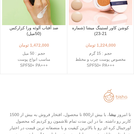
کوشن کاور لستینگ میشا (شماره
ضد آفتاب آلوئه ورا کزارکس
21-23)
(50میل)
1,224,000
تومان
1,472,000
تومان
حجم : 15 گرم
حجم : 50 میل
مخصوص پوست چرب و مختلط
مناسب انواع پوست
+++SPF50+ PA
+++SPF50+ PA
رنگ 23 (Natural Beige - بژ طبیعی)
مرطوب کننده و تسکین دهنده
رنگ 21 (Light Beige - بژ روشن)
غیر کومدون زا
محافظت بالا در برابر آفتاب
تاریخ انقضا : 2026/03/16
قابل حمل
بهترین گزینه برای تمدید ضد آفتاب
تا امروز
بیشا
، با بیش از800 تا محصول، افتخار فروش به بیش از 1500
کاربر رو داشته. ما در این مدت تمام تلاشمون رو کردیم که محصول
اورجینال کره ای رو با بالاترین کیفیت و با منصفانه ترین قیمت در اختیار