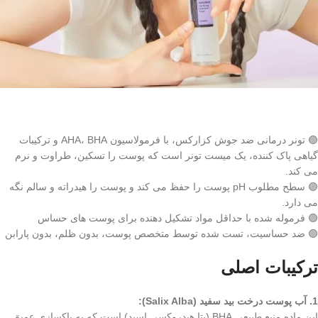
🟣 تونر درمانی ضد جوش کزارکس، با فرمولاسیون AHA، BHA و ترکیبات
گیاهی پاک کننده، یک میست تونر است که پوست را تسکین، طراوت و نرم
می کند.
🟣 سطح مطلوب pH پوست را حفظ می کند و پوست را هیدراته و سالم نگه
می دارد.
🟣 فرموله شده با حداقل مواد تشکیل دهنده برای پوست های حساس
🟣 ضد حساسیت، تست شده توسط متخصص پوست، بدون ظلم، بدون پارابن
ترکیبات اصلی
1. آب پوست درخت بید سفید (Salix Alba):
این ماده منبع طبیعی BHA (بتا هیدروکسی اسید) است که به پاکسازی عمیق