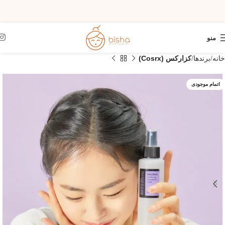
منو
خانه
برندها
کزارکس (Cosrx)
اتمام موجودی