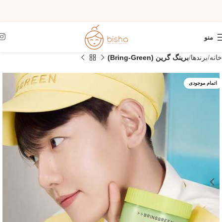
منو
خانه
برندها
برینگ گرین (Bring-Green)
اتمام موجودی