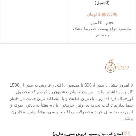
(50میل)
1,687,000
تومان
حجم : 50 میل
مناسب انواع پوست خصوصا خشک
و حساس
++++SPF50+ PA
جذب سریع و بدون احساس چربی
حاوی آب درخت توس به عنوان
آبرسان قوی
تاریخ انقضاء : 2026/07/17
تا امروز
بیشا
، با بیش از800 تا محصول، افتخار فروش به بیش از 1500
کاربر رو داشته. ما در این مدت تمام تلاشمون رو کردیم که محصول
اورجینال کره ای رو با بالاترین کیفیت و با منصفانه ترین قیمت در اختیار
شما بذاریم تا لذت تجربه ی اولین خریدتون با نام
بیشا
به یادتون بمونه و
ازین به بعد برای خرید محصولات مراقبت پوستی،
بیشا
اولین انتخابتون
باشه.
استان قم، میدان سمیه (فروش حضوری نداریم)