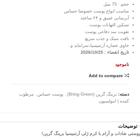
حجم : 75 میل
مناسب انواع پوست خصوصا حساس
آبرسانی عمیق و ۲۴ ساعته
تسکین التهابات پوست
تقویت سد دفاعی پوست
بافت سبک و جذب سریع
حاوی عصاره آرتمیسیا،سراماید و..
تاریخ انقضاء : 2026/10/25
ناموجود
Add to compare
دسته:
برینگ گرین (Bring-Green)
,
پوست حساس
,
مرطوب
کننده | امولسیون
توضیحات
پوستی شاداب و آرام با کرم ژلی آرتمیسیا برینگ گرین!