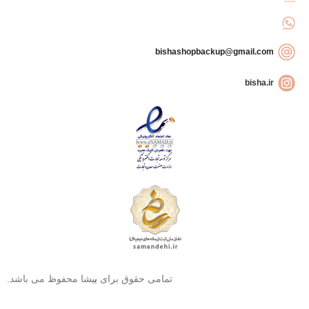
bishashopbackup@gmail.com
bisha.ir
تمامی حقوق برای
ب
یشا محفوظ می باشد.