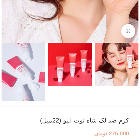
بزرگنمایی تصویر
کرم ضد لک شاه توت اپیو (22میل)
275,000
تومان