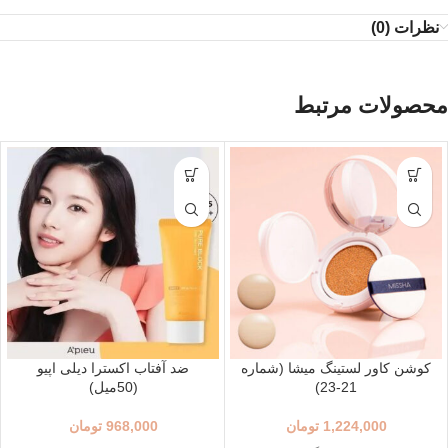
نظرات (0)
محصولات مرتبط
کوشن کاور لستینگ میشا (شماره
ضد آفتاب اکسترا دیلی اپیو
21-23)
(50میل)
1,224,000
تومان
968,000
تومان