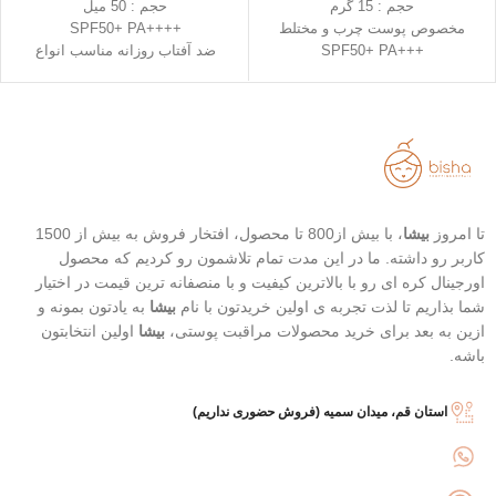
حجم : 15 گرم
حجم : 50 میل
مخصوص پوست چرب و مختلط
++++SPF50+ PA
+++SPF50+ PA
ضد آفتاب روزانه مناسب انواع
رنگ 23 (Natural Beige - بژ طبیعی)
پوست
رنگ 21 (Light Beige - بژ روشن)
دارای خاصیت تسکین دهندگی
محافظت بالا در برابر آفتاب
خفیف
قابل حمل
تاریخ انقضاء : 2026/07/05
بهترین گزینه برای تمدید ضد آفتاب
تا امروز
بیشا
، با بیش از800 تا محصول، افتخار فروش به بیش از 1500
کاربر رو داشته. ما در این مدت تمام تلاشمون رو کردیم که محصول
اورجینال کره ای رو با بالاترین کیفیت و با منصفانه ترین قیمت در اختیار
شما بذاریم تا لذت تجربه ی اولین خریدتون با نام
بیشا
به یادتون بمونه و
ازین به بعد برای خرید محصولات مراقبت پوستی،
بیشا
اولین انتخابتون
باشه.
استان قم، میدان سمیه (فروش حضوری نداریم)