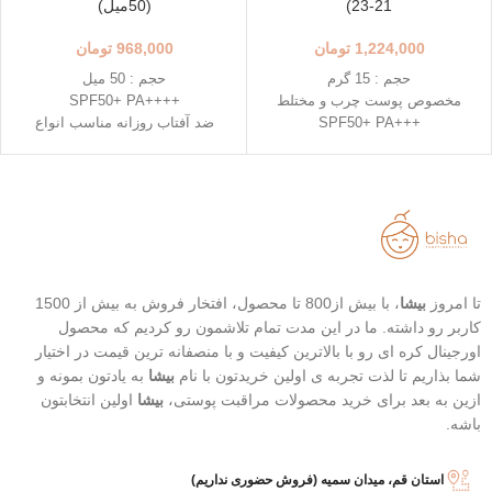
21-23)
(50میل)
1,224,000
تومان
968,000
تومان
حجم : 15 گرم
حجم : 50 میل
مخصوص پوست چرب و مختلط
++++SPF50+ PA
+++SPF50+ PA
ضد آفتاب روزانه مناسب انواع
رنگ 23 (Natural Beige - بژ طبیعی)
پوست
رنگ 21 (Light Beige - بژ روشن)
دارای خاصیت تسکین دهندگی
محافظت بالا در برابر آفتاب
خفیف
قابل حمل
تاریخ انقضاء : 2026/07/05
بهترین گزینه برای تمدید ضد آفتاب
تا امروز
بیشا
، با بیش از800 تا محصول، افتخار فروش به بیش از 1500
کاربر رو داشته. ما در این مدت تمام تلاشمون رو کردیم که محصول
اورجینال کره ای رو با بالاترین کیفیت و با منصفانه ترین قیمت در اختیار
شما بذاریم تا لذت تجربه ی اولین خریدتون با نام
بیشا
به یادتون بمونه و
ازین به بعد برای خرید محصولات مراقبت پوستی،
بیشا
اولین انتخابتون
باشه.
استان قم، میدان سمیه (فروش حضوری نداریم)