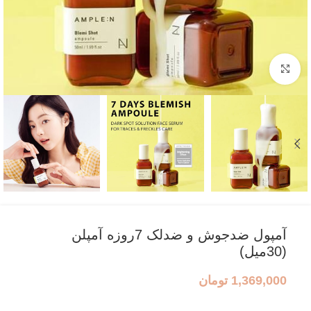
بزرگنمایی تصویر
آمپول ضدجوش و ضدلک 7روزه آمپلن
(30میل)
1,369,000
تومان