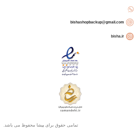
bishashopbackup@gmail.com
bisha.ir
تمامی حقوق برای
ب
یشا محفوظ می باشد.