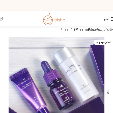
منو
خانه
برندها
میشا(Missha)
اتمام موجودی