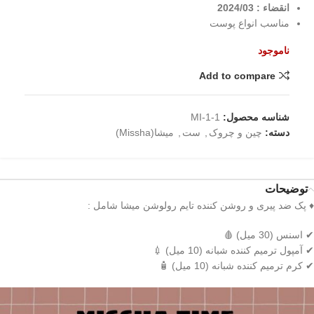
انقضاء : 2024/03
مناسب انواع پوست
ناموجود
Add to compare
شناسه محصول:
MI-1-1
دسته:
چین و چروک
,
ست
,
میشا(Missha)
توضیحات
♦ پک ضد پیری و روشن کننده تایم رولوشن میشا شامل :
✔ اسنس (30 میل) 🩸
✔ آمپول ترمیم کننده شبانه (10 میل) 💉
✔ کرم ترمیم کننده شبانه (10 میل) 🧴