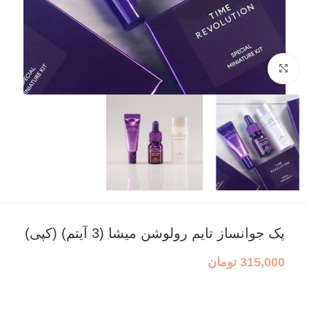
بزرگنمایی تصویر
پک جوانساز تایم رولوشن میشا (3 آیتم) (کپی)
315,000
تومان