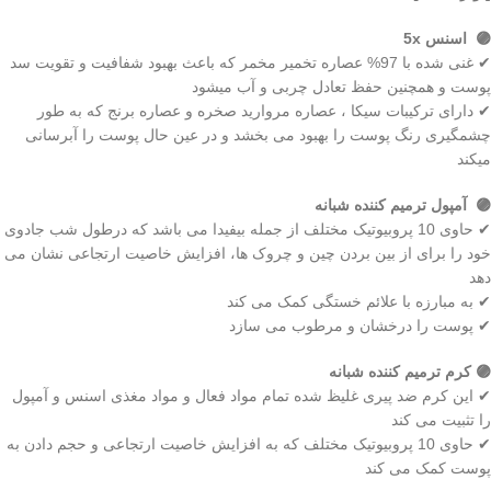
🟣 اسنس 5x
✔ غنی شده با 97% عصاره تخمیر مخمر که باعث بهبود شفافیت و تقویت سد
پوست و همچنین حفظ تعادل چربی و آب میشود
✔ دارای ترکیبات سیکا ، عصاره مروارید صخره و عصاره برنج که به طور
چشمگیری رنگ پوست را بهبود می بخشد و در عین حال پوست را آبرسانی
میکند
🟣 آمپول ترمیم کننده شبانه
✔ حاوی 10 پروبیوتیک مختلف از جمله بیفیدا می باشد که درطول شب جادوی
خود را برای از بین بردن چین و چروک ها، افزایش خاصیت ارتجاعی نشان می
دهد
✔ به مبارزه با علائم خستگی کمک می کند
✔ پوست را درخشان و مرطوب می سازد
🟣 کرم ترمیم کننده شبانه
✔ این کرم ضد پیری غلیظ شده تمام مواد فعال و مواد مغذی اسنس و آمپول
را تثبیت می کند
✔ حاوی 10 پروبیوتیک مختلف که به افزایش خاصیت ارتجاعی و حجم دادن به
پوست کمک می کند