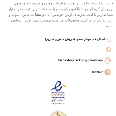
کنترل آکنه و تسکین قرمزی جوش
کاربر رو داشته. ما در این مدت تمام تلاشمون رو کردیم که محصول
(درخت چای)
اورجینال کره ای رو با بالاترین کیفیت و با منصفانه ترین قیمت در اختیار
شما بذاریم تا لذت تجربه ی اولین خریدتون با نام
بیشا
به یادتون بمونه و
ازین به بعد برای خرید محصولات مراقبت پوستی،
بیشا
اولین انتخابتون
باشه.
استان قم، میدان سمیه (فروش حضوری نداریم)
bishashopbackup@gmail.com
bisha.ir