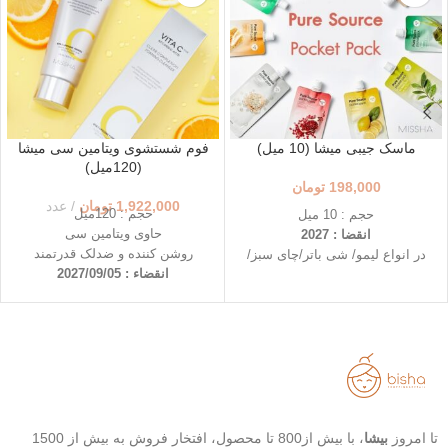
ماسک جیبی میشا (10 میل)
فوم شستشوی ویتامین سی میشا
(120میل)
198,000
تومان
1,922,000
تومان
عدد
حجم : 120میل
حجم : 10 میل
حاوی ویتامین سی
انقضا : 2027
روشن کننده و ضدلک قدرتمند
در انواع لیمو/ شی باتر/چای سبز/
انقضاء : 2027/09/05
درخت چای و...
قابل حمل و در دسترس
استفاده ی آسان در هر لحظه
روشن کننده و شفاف کننده پوست
(لیمو)
تغذیه و نرم کننده عمقی پوست
(شی باتر)
تسکین دهنده و ضد التهاب (چای
سبز)
تا امروز
بیشا
، با بیش از800 تا محصول، افتخار فروش به بیش از 1500