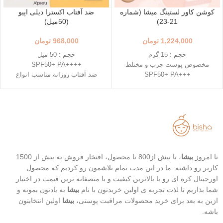
کوشن کاور لستینگ میشا (شماره
ضد آفتاب اکسترا دیلی اپیو
21-23)
(50میل)
1,224,000
تومان
968,000
تومان
حجم : 15 گرم
حجم : 50 میل
مخصوص پوست چرب و مختلط
++++SPF50+ PA
+++SPF50+ PA
ضد آفتاب روزانه مناسب انواع
رنگ 23 (Natural Beige - بژ طبیعی)
پوست
رنگ 21 (Light Beige - بژ روشن)
دارای خاصیت تسکین دهندگی
محافظت بالا در برابر آفتاب
خفیف
قابل حمل
تاریخ انقضاء : 2026/07/05
بهترین گزینه برای تمدید ضد آفتاب
تا امروز
بیشا
، با بیش از800 تا محصول، افتخار فروش به بیش از 1500
کاربر رو داشته. ما در این مدت تمام تلاشمون رو کردیم که محصول
اورجینال کره ای رو با بالاترین کیفیت و با منصفانه ترین قیمت در اختیار
شما بذاریم تا لذت تجربه ی اولین خریدتون با نام
بیشا
به یادتون بمونه و
ازین به بعد برای خرید محصولات مراقبت پوستی،
بیشا
اولین انتخابتون
باشه.