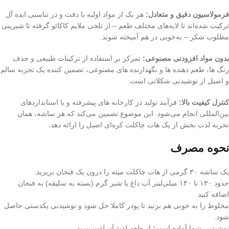
فرمولاسیون دقیق و متعادل:
هر یک از مواد اولیه با دقت و در تناسبی ایده‌ آل
ترکیب شده‌اند تا لایه‌های مختلف طعم – از تلخی ملایم کاکائو گرفته تا شیرینی
مطلوب شکر – به‌خوبی در هم آمیخته شوند.
بدون مواد افزودنی مصنوعی:
تمرکز بر استفاده از ترکیبات طبیعی و حذف
رنگ‌ ها، طعم‌ دهنده‌ ها و نگهدارنده‌ های مصنوعی، تضمین‌ کننده یک تجربه سالم
و اصیل از نوشیدنی شکلاتی است.
کنترل کیفیت بالا:
فرآیند تولید در کارخانه‌ های پیشرفته و با استانداردهای
بین‌المللی انجام می‌شود. این موضوع تضمین می‌کند که هر ساشه، همان
تجربه لذت‌ بخش از یک هات چاکلت کره‌ای اصیل را ارائه دهد.
نحوه مصرف
یک ساشه ۳۰ گرمی از هات چاکلت میته را درون یک فنجان بریزید.
حدود ۱۳۰ تا ۱۴۰ میلی‌لیتر آب داغ یا شیر گرم (بسته به سلیقه) به فنجان
اضافه کنید.
مخلوط را به‌ خوبی هم بزنید تا پودر کاملا حل شود و نوشیدنی یکدستی حاصل
شود.
نوشیدنی شما آماده است؛ از طعم لذیذ آن لذت ببرید.