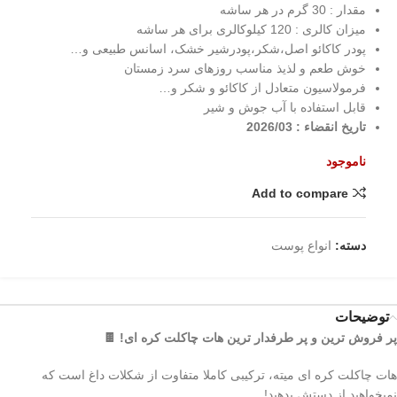
مقدار : 30 گرم در هر ساشه
میزان کالری : 120 کیلوکالری برای هر ساشه
پودر کاکائو اصل،شکر،پودرشیر خشک، اسانس طبیعی و…
خوش طعم و لذیذ مناسب روزهای سرد زمستان
فرمولاسیون متعادل از کاکائو و شکر و…
قابل استفاده با آب جوش و شیر
تاریخ انقضاء : 2026/03
ناموجود
Add to compare
دسته:
انواع پوست
توضیحات
پر فروش ترین و پر طرفدار ترین هات چاکلت کره ای! 🍫
هات چاکلت کره‌ ای میته، ترکیبی کاملا متفاوت از شکلات داغ است که
نمیخواهید از دستش بدهید!