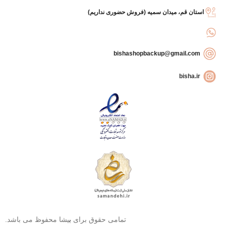
استان قم، میدان سمیه (فروش حضوری نداریم)
bishashopbackup@gmail.com
bisha.ir
تمامی حقوق برای
ب
یشا محفوظ می باشد.