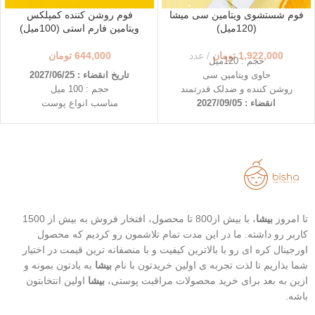
فوم شستشوی ویتامین سی میشا
فوم روشن کننده کمپلکس
(120میل)
ویتامین فارم استی (100میل)
1,922,000
تومان
عدد
644,000
تومان
حجم : 120میل
حاوی ویتامین سی
تاریخ انقضاء : 2027/06/25
روشن کننده و ضدلک قدرتمند
حجم : 100 میل
انقضاء : 2027/09/05
مناسب انواع پوست
حاوی مجموعه ی ویتامین ها
(C،E،B5،B3)
حاوی هیالورونیک اسید
روشن کننده پوست
تا امروز
بیشا
، با بیش از800 تا محصول، افتخار فروش به بیش از 1500
کاربر رو داشته. ما در این مدت تمام تلاشمون رو کردیم که محصول
اورجینال کره ای رو با بالاترین کیفیت و با منصفانه ترین قیمت در اختیار
شما بذاریم تا لذت تجربه ی اولین خریدتون با نام
بیشا
به یادتون بمونه و
ازین به بعد برای خرید محصولات مراقبت پوستی،
بیشا
اولین انتخابتون
باشه.